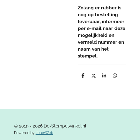
Zolang er rubber is
nog op bestelling
leverbaar, informeer
per e-mail naar deze
mogelijkheid en
vermeld nummer en
naam van het
stempel.
D
D
S
D
e
e
h
e
l
e
a
l
e
l
r
e
n
e
n
© 2019 - 2026 De-Stempelwinkel.nl
Powered by
JouwWeb