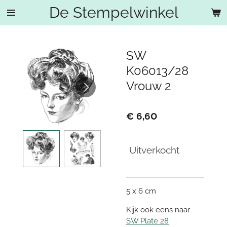
De Stempelwinkel
Ga
direct
naar
de
SW
hoofdinhoud
K06013/28
Vrouw 2
€ 6,60
Uitverkocht
5 x 6 cm
Kijk ook eens naar
SW Plate 28