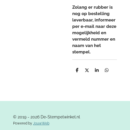
Zolang er rubber is
nog op bestelling
leverbaar, informeer
per e-mail naar deze
mogelijkheid en
vermeld nummer en
naam van het
stempel.
D
D
S
D
e
e
h
e
l
e
a
l
e
l
r
e
n
e
n
© 2019 - 2026 De-Stempelwinkel.nl
Powered by
JouwWeb