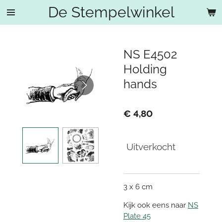
De Stempelwinkel
Ga
direct
naar
de
NS E4502
hoofdinhoud
Holding
hands
€ 4,80
Uitverkocht
3 x 6 cm
Kijk ook eens naar
NS
Plate 45