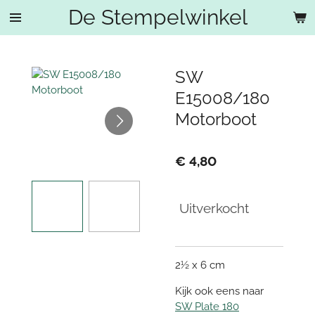
De Stempelwinkel
Ga
direct
naar
de
SW
hoofdinhoud
E15008/180
Motorboot
€ 4,80
Uitverkocht
2½ x 6 cm
Kijk ook eens naar
SW Plate 180