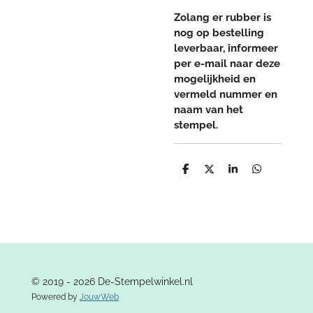
Zolang er rubber is
nog op bestelling
leverbaar, informeer
per e-mail naar deze
mogelijkheid en
vermeld nummer en
naam van het
stempel.
D
D
S
D
e
e
h
e
l
e
a
l
e
l
r
e
n
e
n
© 2019 - 2026 De-Stempelwinkel.nl
Powered by
JouwWeb