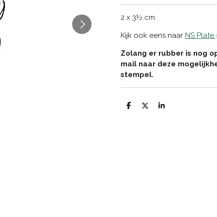
2 x 3½ cm
Kijk ook eens naar
NS Plate
Zolang er rubber is nog o
mail naar deze mogelijkh
stempel.
D
D
S
e
e
h
l
e
a
e
l
r
n
e