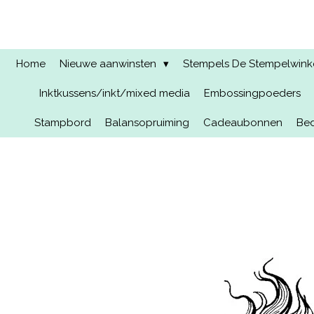
Ga
direct
naar
de
Home
Nieuwe aanwinsten
Stempels De Stempelwinkel
hoofdinhoud
Inktkussens/inkt/mixed media
Embossingpoeders
Stampbord
Balansopruiming
Cadeaubonnen
Bed