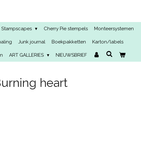
Stampscapes
Cherry Pie stempels
Monteersystemen
naling
Junk journal
Boekpakketten
Karton/labels
en
ART GALLERIES
NIEUWSBRIEF
urning heart