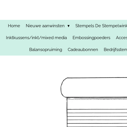
Ga
direct
naar
de
Home
Nieuwe aanwinsten
Stempels De Stempelwinkel
hoofdinhoud
Inktkussens/inkt/mixed media
Embossingpoeders
Acces
Balansopruiming
Cadeaubonnen
Bedrijfsst