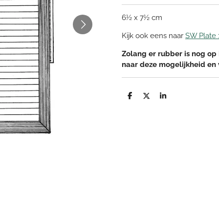
6½ x 7½ cm
Kijk ook eens naar
SW Plate 
Zolang er rubber is nog op 
naar deze mogelijkheid en
D
D
S
e
e
h
l
e
a
e
l
r
n
e