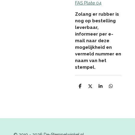
FAS Plate 04
Zolang er rubber is
nog op bestelling
leverbaar,
informeer per e-
mail naar deze
mogelijkheid en
vermeld nummer en
naam van het
stempel.
D
D
S
D
e
e
h
e
l
e
a
l
e
l
r
e
n
e
n
© 2019 - 2026 De-Stempelwinkel.nl