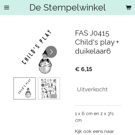
De Stempelwinkel
Ga
direct
naar
de
FAS J0415
hoofdinhoud
Child's play +
duikelaar6
€ 6,15
Uitverkocht
1 x 6 cm en 2 x 3½
cm
Kijk ook eens naar