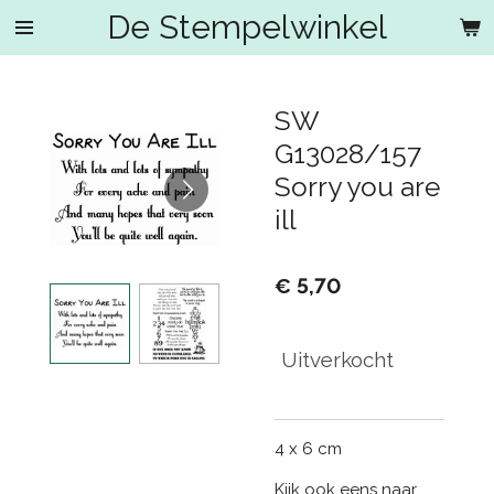
De Stempelwinkel
Ga
direct
naar
de
SW
hoofdinhoud
G13028/157
Sorry you are
ill
€ 5,70
Uitverkocht
4 x 6 cm
Kijk ook eens naar