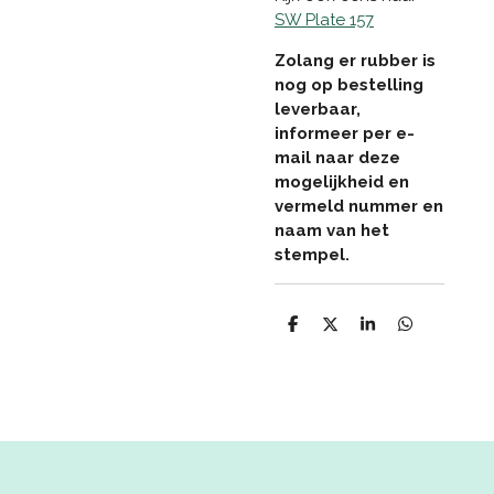
SW Plate 157
Zolang er rubber is
nog op bestelling
leverbaar,
informeer per e-
mail naar deze
mogelijkheid en
vermeld nummer en
naam van het
stempel.
D
D
S
D
e
e
h
e
l
e
a
l
e
l
r
e
n
e
n