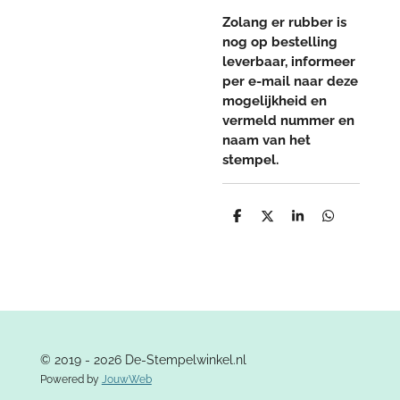
Zolang er rubber is
nog op bestelling
leverbaar, informeer
per e-mail naar deze
mogelijkheid en
vermeld nummer en
naam van het
stempel.
D
D
S
D
e
e
h
e
l
e
a
l
e
l
r
e
n
e
n
© 2019 - 2026 De-Stempelwinkel.nl
Powered by
JouwWeb