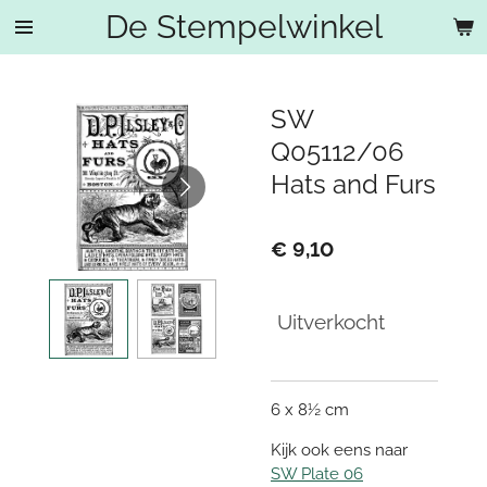
De Stempelwinkel
Ga
direct
naar
de
SW
hoofdinhoud
Q05112/06
Hats and Furs
€ 9,10
Uitverkocht
6 x 8½ cm
Kijk ook eens naar
SW Plate 06