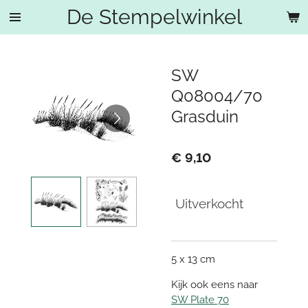
De Stempelwinkel
Ga
direct
naar
de
SW
hoofdinhoud
Q08004/70
Grasduin
€ 9,10
Uitverkocht
5 x 13 cm
Kijk ook eens naar
SW Plate 70