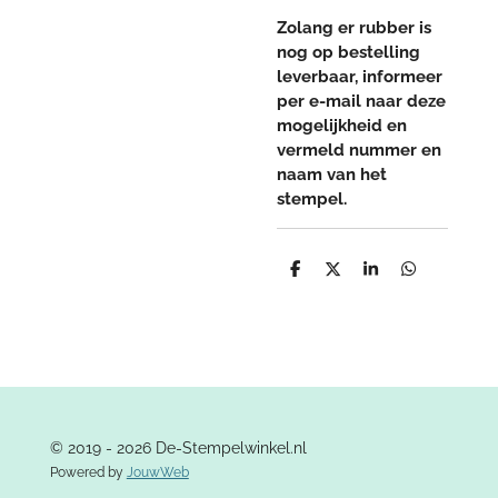
Zolang er rubber is
nog op bestelling
leverbaar, informeer
per e-mail naar deze
mogelijkheid en
vermeld nummer en
naam van het
stempel.
D
D
S
D
e
e
h
e
l
e
a
l
e
l
r
e
n
e
n
© 2019 - 2026 De-Stempelwinkel.nl
Powered by
JouwWeb