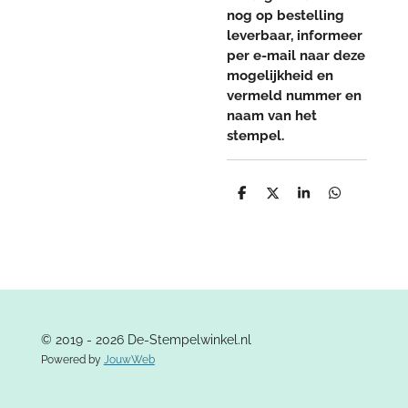
nog op bestelling
leverbaar, informeer
per e-mail naar deze
mogelijkheid en
vermeld nummer en
naam van het
stempel.
D
D
S
D
e
e
h
e
l
e
a
l
e
l
r
e
n
e
n
© 2019 - 2026 De-Stempelwinkel.nl
Powered by
JouwWeb