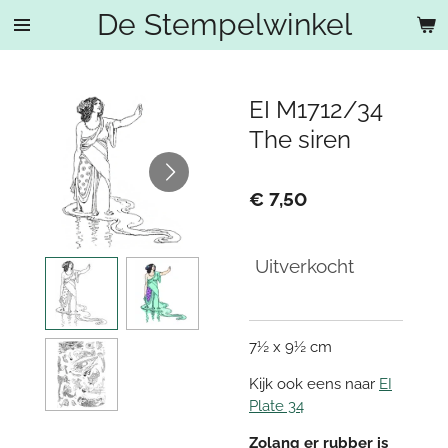
De Stempelwinkel
Ga
direct
naar
de
EI M1712/34
hoofdinhoud
The siren
€ 7,50
Uitverkocht
7½ x 9½ cm
Kijk ook eens naar
EI
Plate 34
Zolang er rubber is