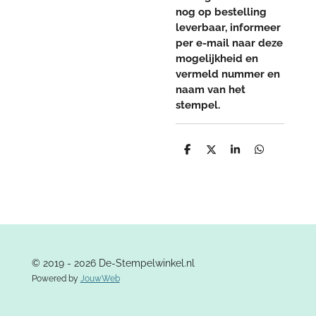
nog op bestelling
leverbaar, informeer
per e-mail naar deze
mogelijkheid en
vermeld nummer en
naam van het
stempel.
D
D
S
D
e
e
h
e
l
e
a
l
e
l
r
e
n
e
n
© 2019 - 2026 De-Stempelwinkel.nl
Powered by
JouwWeb