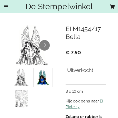
De Stempelwinkel
Ga
direct
naar
de
EI M1454/17
hoofdinhoud
Bella
€ 7,50
Uitverkocht
8 x 10 cm
Kijk ook eens naar
EI
Plate 17
Zolang er rubber is