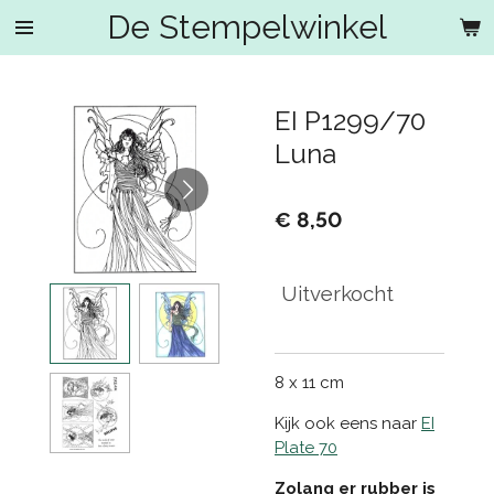
De Stempelwinkel
Ga
direct
naar
de
EI P1299/70
hoofdinhoud
Luna
€ 8,50
Uitverkocht
8 x 11 cm
Kijk ook eens naar
EI
Plate 70
Zolang er rubber is