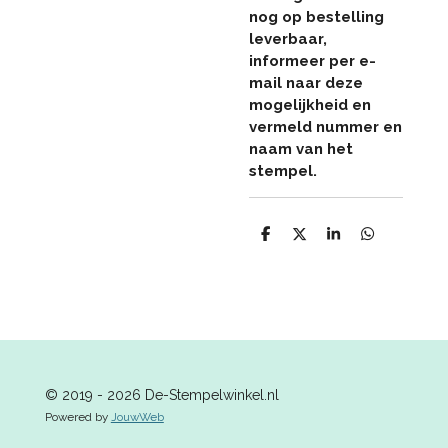
nog op bestelling
leverbaar,
informeer per e-
mail naar deze
mogelijkheid en
vermeld nummer en
naam van het
stempel.
D
D
S
D
e
e
h
e
l
e
a
l
e
l
r
e
n
e
n
© 2019 - 2026 De-Stempelwinkel.nl
Powered by
JouwWeb