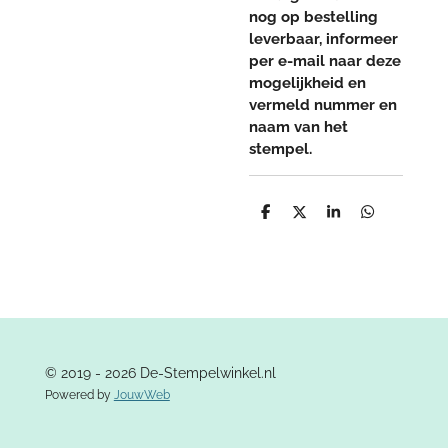
nog op bestelling
leverbaar, informeer
per e-mail naar deze
mogelijkheid en
vermeld nummer en
naam van het
stempel.
D
D
S
D
e
e
h
e
l
e
a
l
e
l
r
e
n
e
n
© 2019 - 2026 De-Stempelwinkel.nl
Powered by
JouwWeb