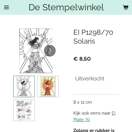
De Stempelwinkel
Ga
direct
naar
de
EI P1298/70
hoofdinhoud
Solaris
€ 8,50
Uitverkocht
8 x 11 cm
Kijk ook eens naar
EI
Plate 70
Zolang er rubber is