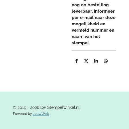
nog op bestelling
leverbaar, informeer
per e-mail naar deze
mogelijkheid en
vermeld nummer en
naam van het
stempel.
D
D
S
D
e
e
h
e
l
e
a
l
e
l
r
e
n
e
n
© 2019 - 2026 De-Stempelwinkel.nl
Powered by
JouwWeb