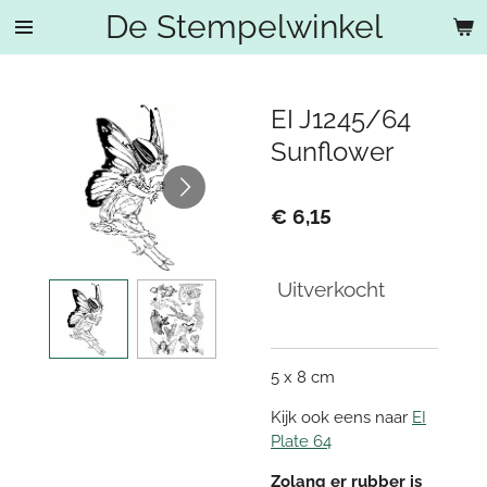
De Stempelwinkel
Ga
direct
naar
de
EI J1245/64
hoofdinhoud
Sunflower
€ 6,15
Uitverkocht
5 x 8 cm
Kijk ook eens naar
EI
Plate 64
Zolang er rubber is