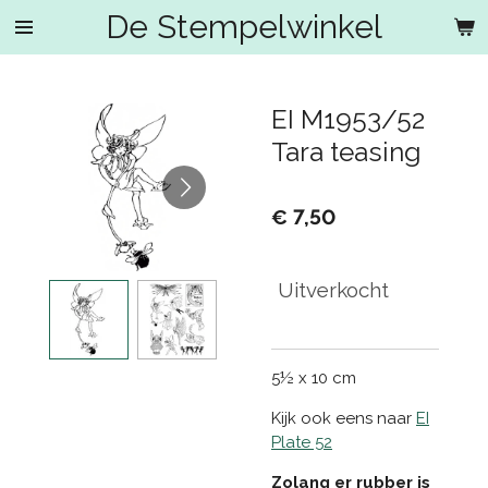
De Stempelwinkel
Ga
direct
naar
de
EI M1953/52
hoofdinhoud
Tara teasing
€ 7,50
Uitverkocht
5½ x 10 cm
Kijk ook eens naar
EI
Plate 52
Zolang er rubber is