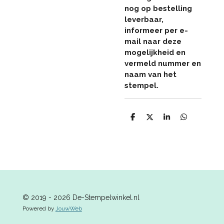
nog op bestelling
leverbaar,
informeer per e-
mail naar deze
mogelijkheid en
vermeld nummer en
naam van het
stempel.
D
D
S
D
e
e
h
e
l
e
a
l
e
l
r
e
n
e
n
© 2019 - 2026 De-Stempelwinkel.nl
Powered by
JouwWeb