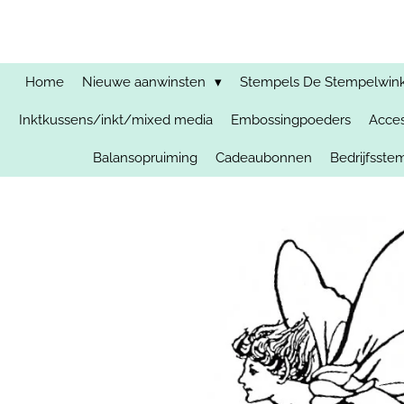
Ga
direct
naar
de
Home
Nieuwe aanwinsten
Stempels De Stempelwinkel
hoofdinhoud
Inktkussens/inkt/mixed media
Embossingpoeders
Acces
Balansopruiming
Cadeaubonnen
Bedrijfsst