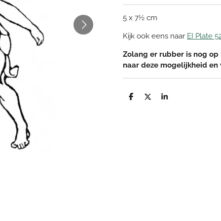
5 x 7½ cm
Kijk ook eens naar
EI Plate 5
Zolang er rubber is nog op 
naar deze mogelijkheid en
D
D
S
e
e
h
l
e
a
e
l
r
n
e