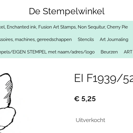
De Stempelwinkel
, Enchanted ink, Fusion Art Stamps, Non Sequitur, Cherry Pie
soires, machines, gereedschappen
Stencils
Art Journaling
empels/EIGEN STEMPEL met naam/adres/logo
Beurzen
ART
EI F1939/5
€ 5,25
Uitverkocht