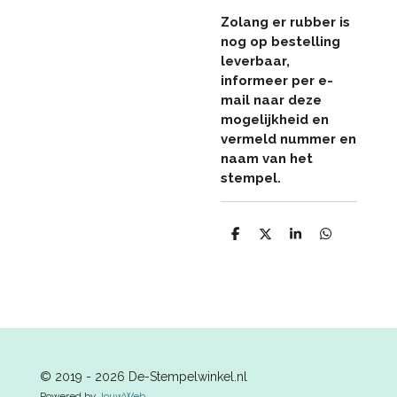
Zolang er rubber is
nog op bestelling
leverbaar,
informeer per e-
mail naar deze
mogelijkheid en
vermeld nummer en
naam van het
stempel.
D
D
S
D
e
e
h
e
l
e
a
l
e
l
r
e
n
e
n
© 2019 - 2026 De-Stempelwinkel.nl
Powered by
JouwWeb