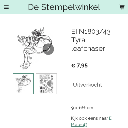
De Stempelwinkel
Ga
direct
naar
de
EI N1803/43
hoofdinhoud
Tyra
leafchaser
€ 7,95
Uitverkocht
9 x 11½ cm
Kijk ook eens naar
EI
Plate 43