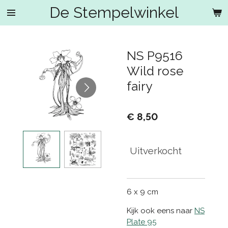
De Stempelwinkel
Ga
direct
naar
de
NS P9516
hoofdinhoud
Wild rose
fairy
€ 8,50
Uitverkocht
6 x 9 cm
Kijk ook eens naar
NS
Plate 95