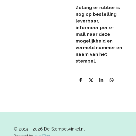
Zolang er rubber is
nog op bestelling
leverbaar,
informeer per e-
mail naar deze
mogelijkheid en
vermeld nummer en
naam van het
stempel.
D
D
S
D
e
e
h
e
l
e
a
l
e
l
r
e
n
e
n
© 2019 - 2026 De-Stempelwinkel.nl
Powered by
JouwWeb