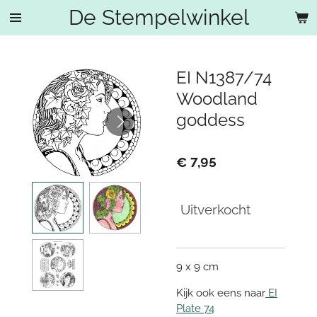
De Stempelwinkel
Ga
direct
naar
de
EI N1387/74
hoofdinhoud
Woodland
goddess
€ 7,95
Uitverkocht
9 x 9 cm
Kijk ook eens naar
EI
Plate 74