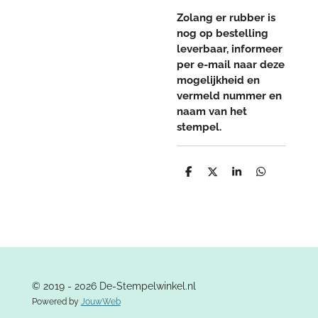
Zolang er rubber is
nog op bestelling
leverbaar, informeer
per e-mail naar deze
mogelijkheid en
vermeld nummer en
naam van het
stempel.
D
D
S
D
e
e
h
e
l
e
a
l
e
l
r
e
n
e
n
© 2019 - 2026 De-Stempelwinkel.nl
Powered by
JouwWeb