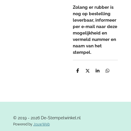
Zolang er rubber is
nog op bestelling
leverbaar, informeer
per e-mail naar deze
mogelijkheid en
vermeld nummer en
naam van het
stempel.
D
D
S
D
e
e
h
e
l
e
a
l
e
l
r
e
n
e
n
© 2019 - 2026 De-Stempelwinkel.nl
Powered by
JouwWeb