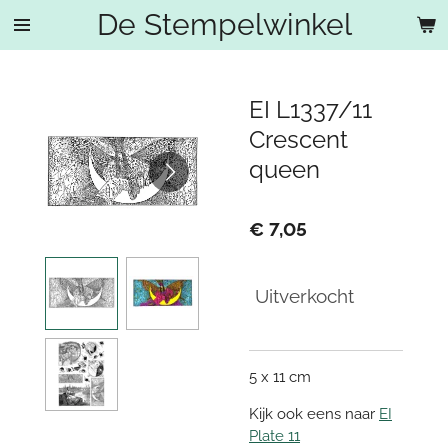
De Stempelwinkel
Ga
direct
naar
de
EI L1337/11
hoofdinhoud
Crescent
queen
€ 7,05
Uitverkocht
5 x 11 cm
Kijk ook eens naar
EI
Plate 11