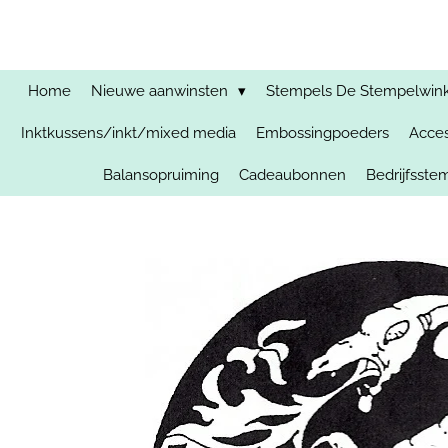
Ga
direct
naar
de
Home
Nieuwe aanwinsten
Stempels De Stempelwinkel
hoofdinhoud
Inktkussens/inkt/mixed media
Embossingpoeders
Acces
Balansopruiming
Cadeaubonnen
Bedrijfsst