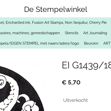
De Stempelwinkel
, Enchanted ink, Fusion Art Stamps, Non Sequitur, Cherry Pie
soires, machines, gereedschappen
Stencils
Art Journaling
empels/EIGEN STEMPEL met naam/adres/logo
Beurzen
ART
EI G1439/18
€ 5,70
Uitverkocht