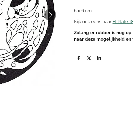
6 x 6 cm
Kijk ook eens naar
EI Plate 1
Zolang er rubber is nog op 
naar deze mogelijkheid en
D
D
S
e
e
h
l
e
a
e
l
r
n
e