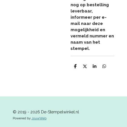
nog op bestelling
leverbaar,
informeer per e-
mail naar deze
mogelijkheid en
vermeld nummer en
naam van het
stempel.
D
D
S
D
e
e
h
e
l
e
a
l
e
l
r
e
n
e
n
© 2019 - 2026 De-Stempelwinkel.nl
Powered by
JouwWeb