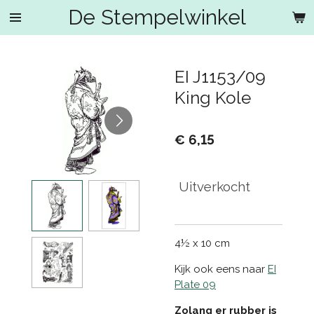
De Stempelwinkel
Ga
direct
naar
de
EI J1153/09
hoofdinhoud
King Kole
€ 6,15
Uitverkocht
4½ x 10 cm
Kijk ook eens naar
EI
Plate 09
Zolang er rubber is