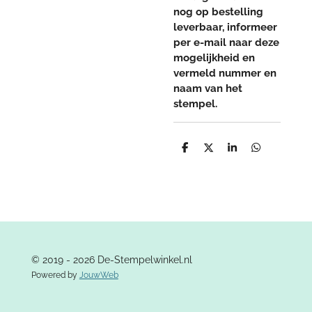
nog op bestelling
leverbaar, informeer
per e-mail naar deze
mogelijkheid en
vermeld nummer en
naam van het
stempel.
D
D
S
D
e
e
h
e
l
e
a
l
e
l
r
e
n
e
n
© 2019 - 2026 De-Stempelwinkel.nl
Powered by
JouwWeb