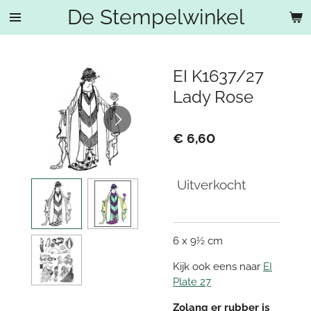
De Stempelwinkel
Ga
direct
naar
de
EI K1637/27
hoofdinhoud
Lady Rose
€ 6,60
Uitverkocht
6 x 9½ cm
Kijk ook eens naar
EI
Plate 27
Zolang er rubber is