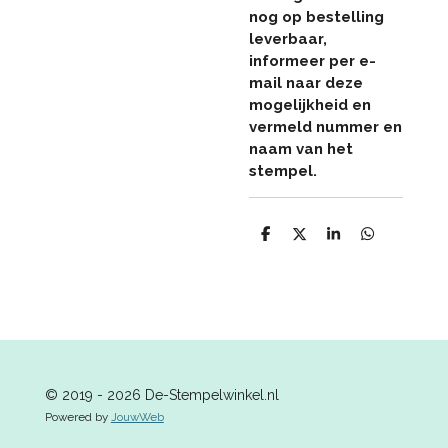
nog op bestelling
leverbaar,
informeer per e-
mail naar deze
mogelijkheid en
vermeld nummer en
naam van het
stempel.
D
D
S
D
e
e
h
e
l
e
a
l
e
l
r
e
n
e
n
© 2019 - 2026 De-Stempelwinkel.nl
Powered by
JouwWeb