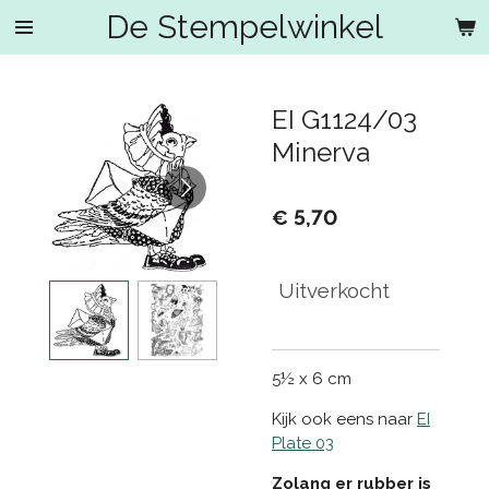
De Stempelwinkel
Ga
direct
naar
de
EI G1124/03
hoofdinhoud
Minerva
€ 5,70
Uitverkocht
5½ x 6 cm
Kijk ook eens naar
EI
Plate 03
Zolang er rubber is