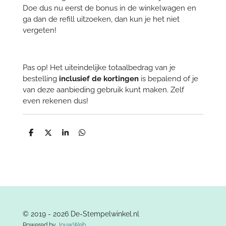
Doe dus nu eerst de bonus in de winkelwagen en
ga dan de refill uitzoeken, dan kun je het niet
vergeten!
Pas op! Het uiteindelijke totaalbedrag van je
bestelling
inclusief de kortingen
is bepalend of je
van deze aanbieding gebruik kunt maken. Zelf
even rekenen dus!
D
D
S
D
e
e
h
e
l
e
a
l
e
l
r
e
n
e
n
© 2019 - 2026 De-Stempelwinkel.nl
Powered by
JouwWeb