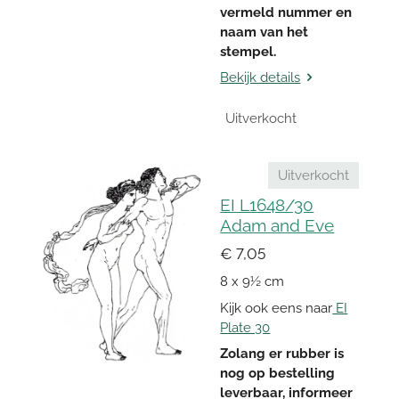
vermeld nummer en
naam van het
stempel.
Bekijk details
Uitverkocht
Uitverkocht
EI L1648/30
Adam and Eve
€ 7,05
8 x 9½ cm
Kijk ook eens naar
EI
Plate 30
Zolang er rubber is
nog op bestelling
leverbaar, informeer