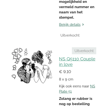
mogelijkheid en
vermeld nummer en
naam van het
stempel.
Bekijk details
Uitverkocht
Uitverkocht
NS Q5110 Couple
in love
€ 9,10
8 x 9 cm
Kijk ook eens naar
NS
Plate 51
Zolang er rubber is
nog op bestelling