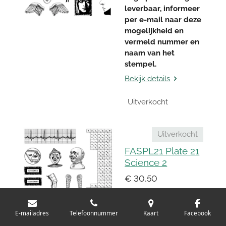
leverbaar, informeer
per e-mail naar deze
mogelijkheid en
vermeld nummer en
naam van het
stempel.
Bekijk details
Uitverkocht
Uitverkocht
FASPL21 Plate 21
Science 2
€ 30,50
20 x 25 cm
Zolang er rubber is
E-mailadres
Telefoonnummer
Kaart
Facebook
nog op bestelling