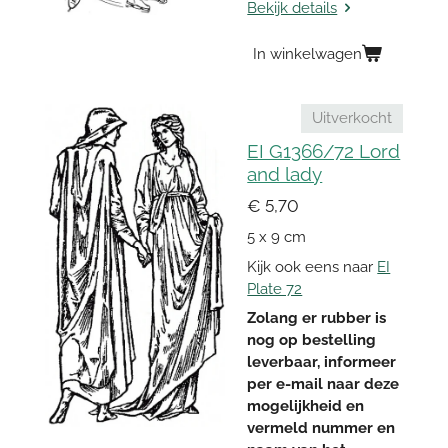
Bekijk details
In winkelwagen
Uitverkocht
EI G1366/72 Lord
and lady
€ 5,70
5 x 9 cm
Kijk ook eens naar
EI
Plate 72
Zolang er rubber is
nog op bestelling
leverbaar, informeer
per e-mail naar deze
mogelijkheid en
vermeld nummer en