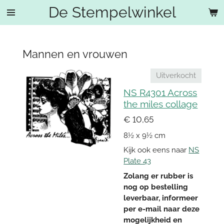
De Stempelwinkel
Ga
direct
naar
de
Mannen en vrouwen
hoofdinhoud
Uitverkocht
NS R4301 Across
the miles collage
€ 10,65
8½ x 9½ cm
Kijk ook eens naar
NS
Plate 43
Zolang er rubber is
nog op bestelling
leverbaar, informeer
per e-mail naar deze
mogelijkheid en