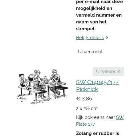
per e-mail naar deze
mogelijkheid en
vermeld nummer en
naam van het
stempel.
Bekijk details
Uitverkocht
Uitverkocht
SW C14045/177
Picknick
€ 3,85
2 x 2½ cm
Kijk ook eens naar
SW
Plate 177
Zolang er rubber is