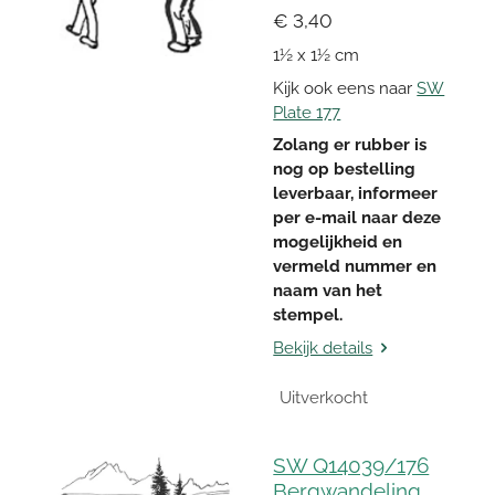
€ 3,40
1½ x 1½ cm
Kijk ook eens naar
SW
Plate 177
Zolang er rubber is
nog op bestelling
leverbaar, informeer
per e-mail naar deze
mogelijkheid en
vermeld nummer en
naam van het
stempel.
Bekijk details
Uitverkocht
SW Q14039/176
Bergwandeling