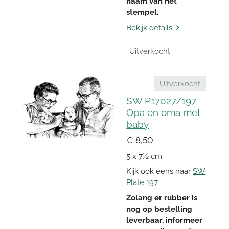
naam van het
stempel.
Bekijk details
Uitverkocht
Uitverkocht
SW P17027/197
Opa en oma met
baby
€ 8,50
5 x 7½ cm
Kijk ook eens naar
SW
Plate 197
Zolang er rubber is
nog op bestelling
leverbaar, informeer