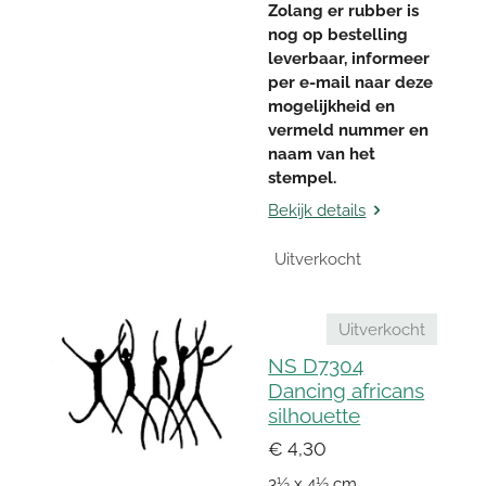
Zolang er rubber is
nog op bestelling
leverbaar, informeer
per e-mail naar deze
mogelijkheid en
vermeld nummer en
naam van het
stempel.
Bekijk details
Uitverkocht
Uitverkocht
NS D7304
Dancing africans
silhouette
€ 4,30
3½ x 4½ cm