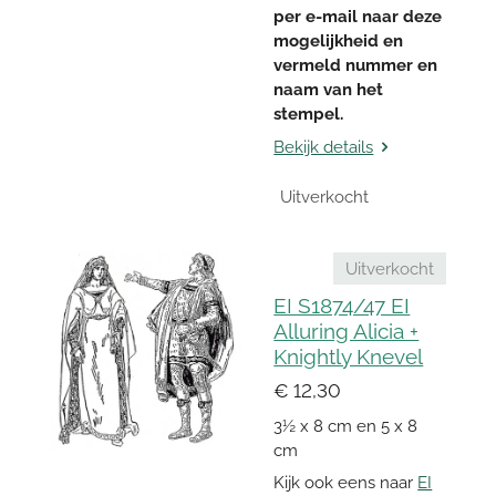
per e-mail naar deze
mogelijkheid en
vermeld nummer en
naam van het
stempel.
Bekijk details
Uitverkocht
Uitverkocht
EI S1874/47 EI
Alluring Alicia +
Knightly Knevel
€ 12,30
3½ x 8 cm en 5 x 8
cm
Kijk ook eens naar
EI