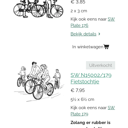
€ 3,85
2 x 3 cm
Kijk ook eens naar
SW
Plate 176
Bekijk details
In winkelwagen
Uitverkocht
SW N15002/179
Fietstochtje
€ 7,95
5½ x 6½ cm
Kijk ook eens naar
SW
Plate 179
Zolang er rubber is