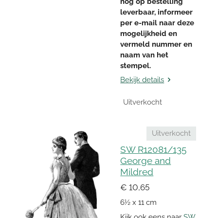
nog op bestelling
leverbaar, informeer
per e-mail naar deze
mogelijkheid en
vermeld nummer en
naam van het
stempel.
Bekijk details
Uitverkocht
Uitverkocht
SW R12081/135
George and
Mildred
€ 10,65
6½ x 11 cm
Kijk ook eens naar
SW