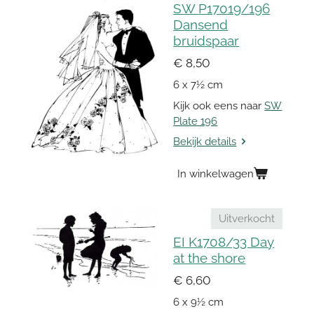
SW P17019/196
Dansend
bruidspaar
€ 8,50
6 x 7½ cm
Kijk ook eens naar
SW
Plate 196
Bekijk details
In winkelwagen
Uitverkocht
EI K1708/33 Day
at the shore
€ 6,60
6 x 9½ cm