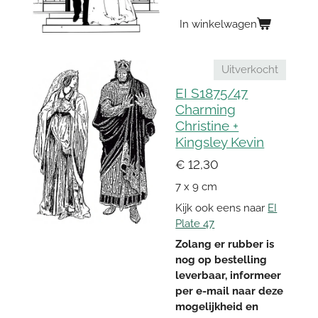
In winkelwagen
Uitverkocht
EI S1875/47
Charming
Christine +
Kingsley Kevin
€ 12,30
7 x 9 cm
Kijk ook eens naar
EI
Plate 47
Zolang er rubber is
nog op bestelling
leverbaar, informeer
per e-mail naar deze
mogelijkheid en