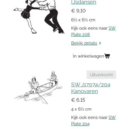
IJsdansen
€ 9,10
6½ x 6½ cm
Kijk ook eens naar
SW
Plate 208
Bekijk details
In winkelwagen
Uitverkocht
SW J17074/204
Kanovaren
€ 6,15
4 x 6½ cm
Kijk ook eens naar
SW
Plate 204