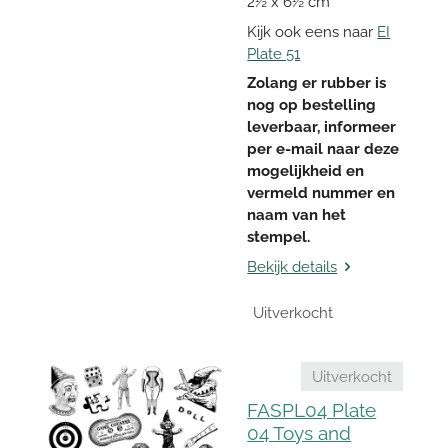
2½ x 6½ cm
Kijk ook eens naar
EI
Plate 51
Zolang er rubber is
nog op bestelling
leverbaar, informeer
per e-mail naar deze
mogelijkheid en
vermeld nummer en
naam van het
stempel.
Bekijk details
Uitverkocht
Uitverkocht
FASPL04 Plate
04 Toys and