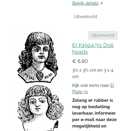
Bekijk details
Uitverkocht
Uitverkocht
EI K1924/51 Doll
heads
€ 6,60
3½ x 3½ cm en 3 x 4
cm
Kijk ook eens naar
EI
Plate 51
Zolang er rubber is
nog op bestelling
leverbaar, informeer
per e-mail naar deze
mogelijkheid en