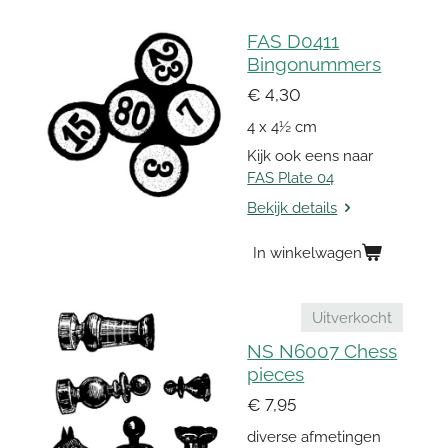
FAS D0411
Bingonummers
€ 4,30
4 x 4½ cm
Kijk ook eens naar
FAS Plate 04
Bekijk details
In winkelwagen
Uitverkocht
NS N6007 Chess
pieces
€ 7,95
diverse afmetingen