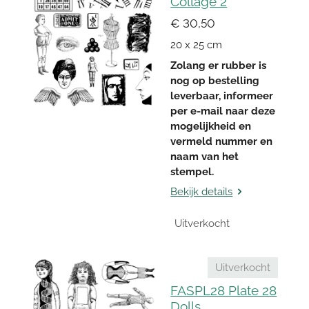
Collage 2
€ 30,50
20 x 25 cm
Zolang er rubber is
nog op bestelling
leverbaar, informeer
per e-mail naar deze
mogelijkheid en
vermeld nummer en
naam van het
stempel.
Bekijk details
Uitverkocht
Uitverkocht
FASPL28 Plate 28
Dolls