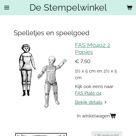
De Stempelwinkel
Ga
direct
naar
de
Spelletjes en speelgoed
hoofdinhoud
FAS M0402 2
Popjes
€ 7,50
1½ x 5 cm en 2½ x 5
cm
Kijk ook eens naar
FAS Plate 04
Bekijk details
In winkelwagen
Uitverkocht