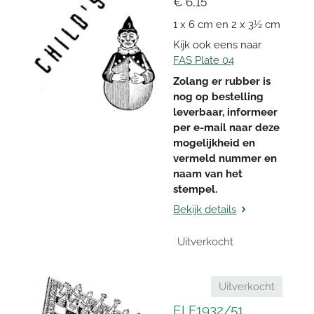
€ 6,15
1 x 6 cm en 2 x 3½ cm
Kijk ook eens naar
FAS Plate 04
Zolang er rubber is
nog op bestelling
leverbaar, informeer
per e-mail naar deze
mogelijkheid en
vermeld nummer en
naam van het
stempel.
Bekijk details
Uitverkocht
Uitverkocht
EI F1932/51