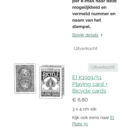
per e-mail naar deze
mogelijkheid en
vermeld nummer en
naam van het
stempel.
Bekijk details
Uitverkocht
Uitverkocht
EI K1919/51
Playing card +
Bicycle cards
€ 6,60
3 x 4 cm elk
Kijk ook eens naar
EI
Plate 51