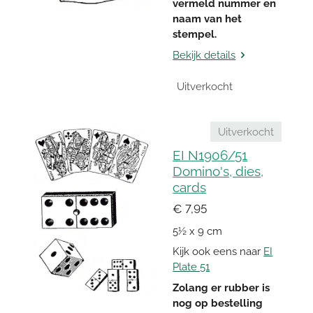
vermeld nummer en
naam van het
stempel.
Bekijk details
Uitverkocht
Uitverkocht
EI N1906/51
Domino's, dies,
cards
€ 7,95
5½ x 9 cm
Kijk ook eens naar
EI
Plate 51
Zolang er rubber is
nog op bestelling