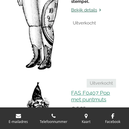
stempel.
Bekijk details
Uitverkocht
Uitverkocht
FAS F0407 Pop
met puntmuts
€ 5,25
3½ x 7½ cm
E-mailadres
Telefoonnummer
Kaart
Facebook
Kijk ook eens naar