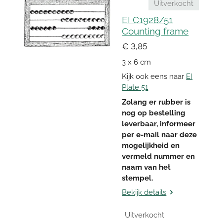
Uitverkocht
EI C1928/51
Counting frame
€ 3,85
3 x 6 cm
Kijk ook eens naar
EI
Plate 51
Zolang er rubber is
nog op bestelling
leverbaar, informeer
per e-mail naar deze
mogelijkheid en
vermeld nummer en
naam van het
stempel.
Bekijk details
Uitverkocht