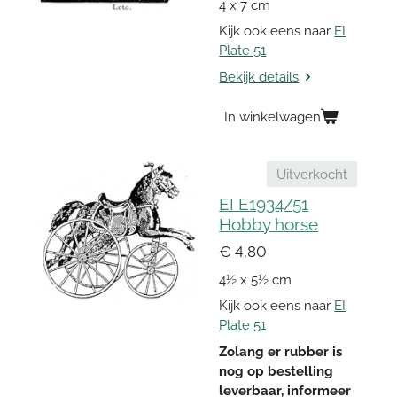
4 x 7 cm
Kijk ook eens naar
EI
Plate 51
Bekijk details
In winkelwagen
Uitverkocht
EI E1934/51
Hobby horse
€ 4,80
4½ x 5½ cm
Kijk ook eens naar
EI
Plate 51
Zolang er rubber is
nog op bestelling
leverbaar, informeer