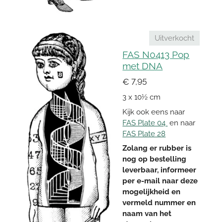
Uitverkocht
FAS N0413 Pop
met DNA
€ 7,95
3 x 10½ cm
Kijk ook eens naar
FAS Plate 04
en naar
FAS Plate 28
Zolang er rubber is
nog op bestelling
leverbaar, informeer
per e-mail naar deze
mogelijkheid en
vermeld nummer en
naam van het