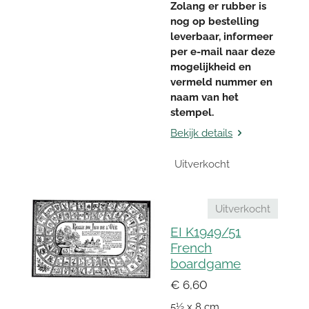
Zolang er rubber is
nog op bestelling
leverbaar, informeer
per e-mail naar deze
mogelijkheid en
vermeld nummer en
naam van het
stempel.
Bekijk details
Uitverkocht
Uitverkocht
EI K1949/51
French
boardgame
€ 6,60
5½ x 8 cm