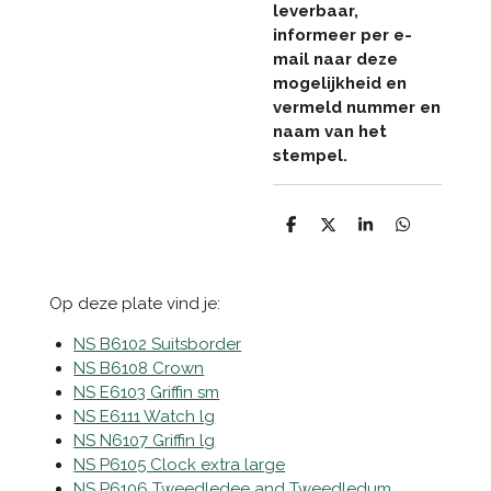
leverbaar,
informeer per e-
mail naar deze
mogelijkheid en
vermeld nummer en
naam van het
stempel.
D
D
S
D
e
e
h
e
l
e
a
l
e
l
r
e
n
e
n
Op deze plate vind je:
NS B6102 Suitsborder
NS B6108 Crown
NS E6103 Griffin sm
NS E6111 Watch lg
NS N6107 Griffin lg
NS P6105 Clock extra large
NS P6106 Tweedledee and Tweedledum