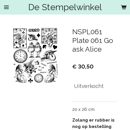
De Stempelwinkel
Ga
direct
naar
de
NSPL061
hoofdinhoud
Plate 061 Go
ask Alice
€ 30,50
Uitverkocht
20 x 26 cm
Zolang er rubber is
nog op bestelling