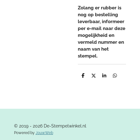
Zolang er rubber is
nog op bestelling
leverbaar, informeer
per e-mail naar deze
mogelijkheid en
vermeld nummer en
naam van het
stempel.
D
D
S
D
e
e
h
e
l
e
a
l
e
l
r
e
n
e
n
© 2019 - 2026 De-Stempelwinkel.nl
Powered by
JouwWeb