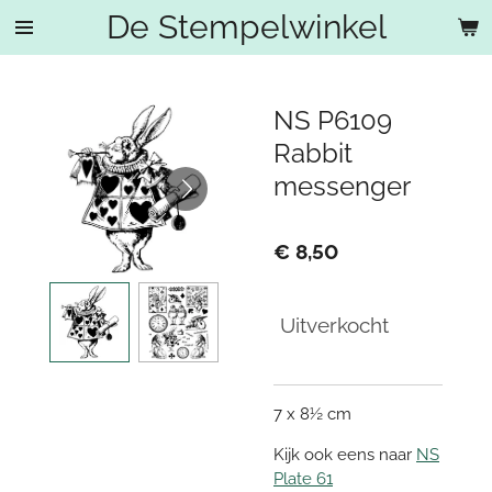
De Stempelwinkel
Ga
direct
naar
de
NS P6109
hoofdinhoud
Rabbit
messenger
€ 8,50
Uitverkocht
7 x 8½ cm
Kijk ook eens naar
NS
Plate 61