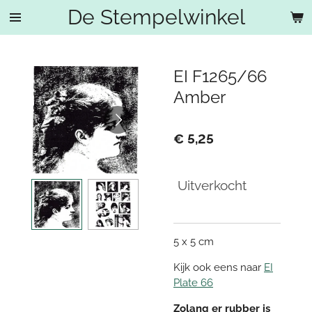
De Stempelwinkel
Ga
direct
naar
de
EI F1265/66
hoofdinhoud
Amber
€ 5,25
Uitverkocht
5 x 5 cm
Kijk ook eens naar
EI
Plate 66
Zolang er rubber is