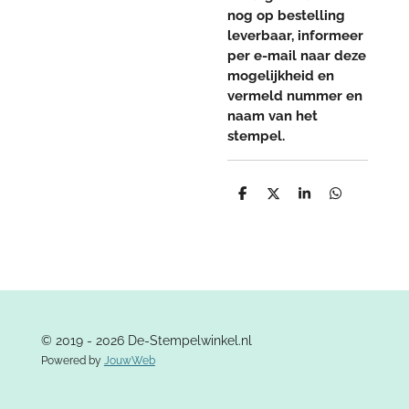
nog op bestelling
leverbaar, informeer
per e-mail naar deze
mogelijkheid en
vermeld nummer en
naam van het
stempel.
D
D
S
D
e
e
h
e
l
e
a
l
e
l
r
e
n
e
n
© 2019 - 2026 De-Stempelwinkel.nl
Powered by
JouwWeb