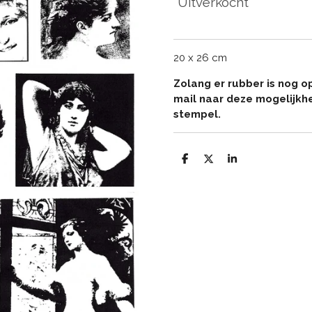
Uitverkocht
20 x 26 cm
Zolang er rubber is nog o
mail naar deze mogelijkh
stempel.
D
D
S
e
e
h
l
e
a
e
l
r
n
e