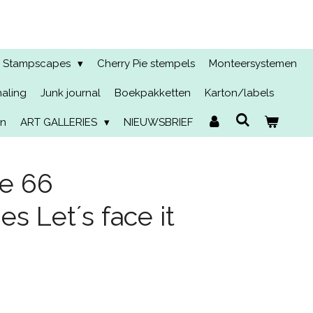
Stampscapes
Cherry Pie stempels
Monteersystemen
naling
Junk journal
Boekpakketten
Karton/labels
en
ART GALLERIES
NIEUWSBRIEF
te 66
ies Let´s face it