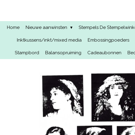
Ga
direct
naar
de
Home
Nieuwe aanwinsten
Stempels De Stempelwinkel
hoofdinhoud
Inktkussens/inkt/mixed media
Embossingpoeders
Stampbord
Balansopruiming
Cadeaubonnen
Bed