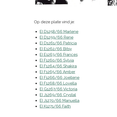
Op deze plate vind je:
EI D1258/66 Marlene
EI D1259/66 Rene
EI D1261/66 Patricia
EI E1262/66 Bitsy
EI E1263/66 Frances
EI F1260/66 Sylvia
EI F1264/66 Shakira
EI F1265/66 Amber
EI F1266/66 Joellene
EI F1268/66 Lovella
EI G1267/66 Victoria
EI J1269/66 Crystal
EI J1270/66 Manuella
EI K1271/66 Faith