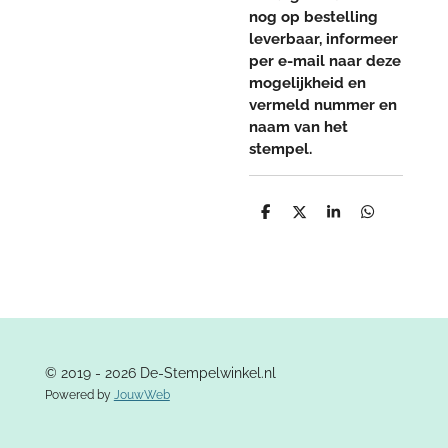
nog op bestelling
leverbaar, informeer
per e-mail naar deze
mogelijkheid en
vermeld nummer en
naam van het
stempel.
D
D
S
D
e
e
h
e
l
e
a
l
e
l
r
e
n
e
n
© 2019 - 2026 De-Stempelwinkel.nl
Powered by
JouwWeb