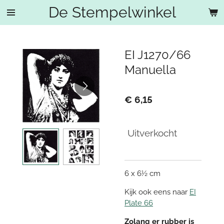
De Stempelwinkel
Ga
direct
naar
de
EI J1270/66
hoofdinhoud
Manuella
€ 6,15
Uitverkocht
6 x 6½ cm
Kijk ook eens naar
EI
Plate 66
Zolang er rubber is